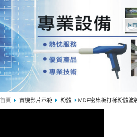
回
首頁
實機影片示範
粉體
MDF密集板打樣粉體塗