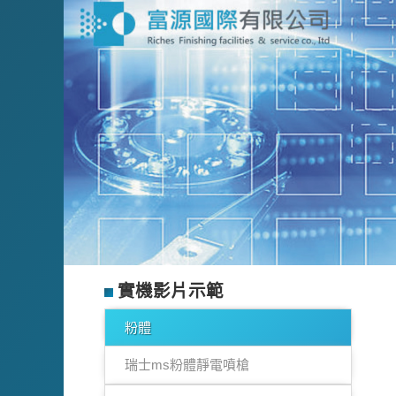
實機影片示範
粉體
瑞士ms粉體靜電噴槍