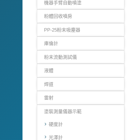
機器手臂自動噴塗
粉體回收噴房
PP-25粉末吸塵器
庫倫計
粉末流動測試儀
液體
焊道
雷射
塗裝測量儀器示範
硬度計
光澤計