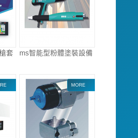
噴槍套
ms智能型粉體塗裝設備