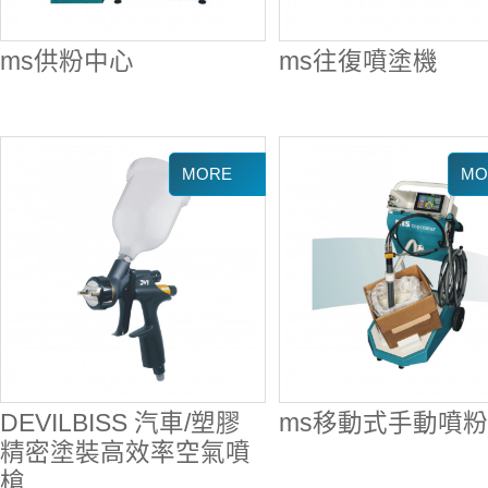
ms供粉中心
ms往復噴塗機
DEVILBISS 汽車/塑膠
ms移動式手動噴
精密塗裝高效率空氣噴
槍