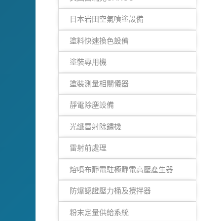
日本岩田空氣噴塗設備
塗料快速換色設備
塗裝專用機
塗裝測量相關儀器
靜電除塵設備
光纖雷射除鏽機
雷射前處理
熔噴布靜電駐極靜電高壓產生器
防爆認證壓力桶及攪拌器
粉末定量供給系統