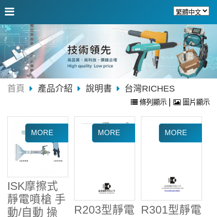
首頁
產品介紹
說明書
台灣RICHES
|
條列顯示
圖片顯示
ISK摩擦式
靜電噴槍 手
R203型靜電
R301型靜電
動/自動 操