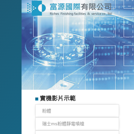
實機影片示範
粉體
瑞士ms粉體靜電噴槍