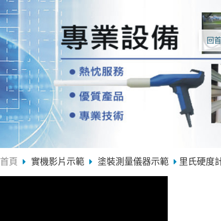
回
首頁
實機影片示範
塗裝測量儀器示範
里氏硬度