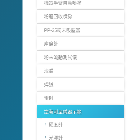
機器手臂自動噴塗
粉體回收噴房
PP-25粉末吸塵器
庫倫計
粉末流動測試儀
液體
焊道
雷射
塗裝測量儀器示範
硬度計
光澤計