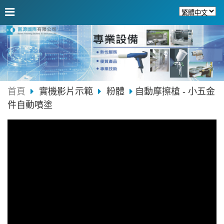
首頁
實機影片示範
粉體
自動摩擦槍 - 小五金
件自動噴塗