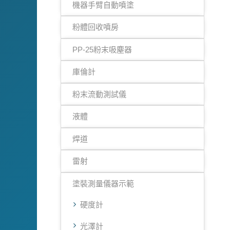
機器手臂自動噴塗
粉體回收噴房
PP-25粉末吸塵器
庫倫計
粉末流動測試儀
液體
焊道
雷射
塗裝測量儀器示範
硬度計
光澤計