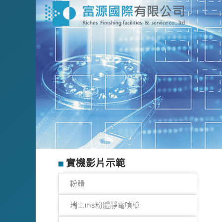
實機影片示範
粉體
瑞士ms粉體靜電噴槍