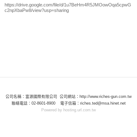
https://drive.google.com/file/d/1u7BeHm4R5JMOowOqa5cpwG
c2npXbaPw8/view?usp=sharing
公司名稱：富源國際有限公司 公司網站：http://www.riches-gun.com.tw
聯絡電話：02-8601-8900 電子信箱：riches.ted@msa.hinet.net
Powered by hosting.url.com.tw