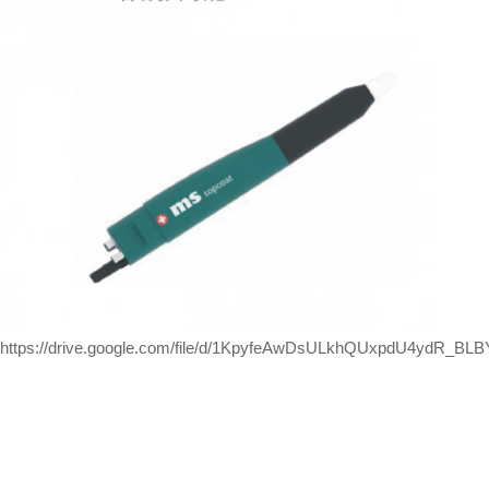
https://drive.google.com/file/d/1KpyfeAwDsULkhQUxpdU4ydR_BL