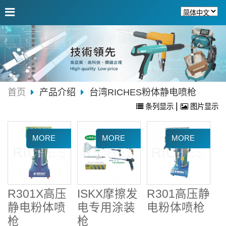
首页
产品介绍
台湾RICHES粉体静电喷枪
|
条列显示
图片显示
R301X高压
ISKX摩擦发
R301高压静
静电粉体喷
电专用涂装
电粉体喷枪
枪
枪